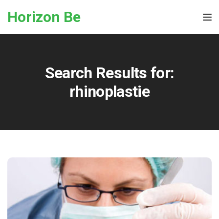
Skip to the content
Horizon Be
Tog
Search Results for:
rhinoplastie