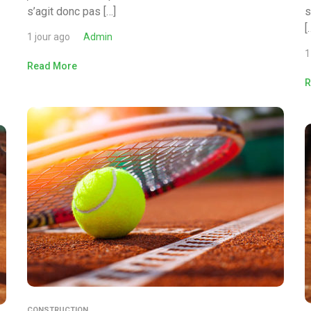
s’agit donc pas […]
s
[
1 jour ago
Admin
1
Read More
R
CONSTRUCTION