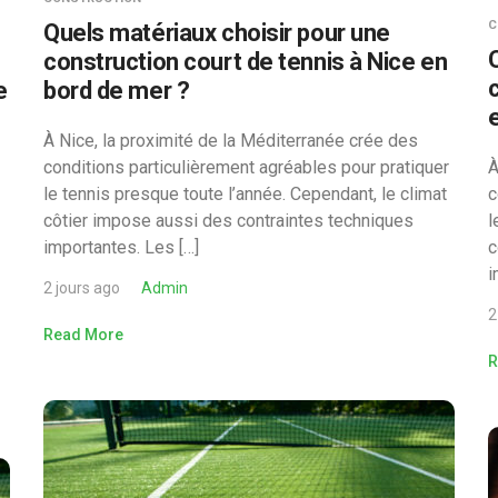
C
Quels matériaux choisir pour une
construction court de tennis à Nice en
e
bord de mer ?
À Nice, la proximité de la Méditerranée crée des
conditions particulièrement agréables pour pratiquer
À
le tennis presque toute l’année. Cependant, le climat
c
côtier impose aussi des contraintes techniques
l
importantes. Les […]
c
i
2 jours ago
Admin
2
Read More
R