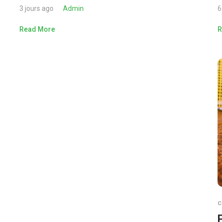
3 jours ago
Admin
6
Read More
R
C