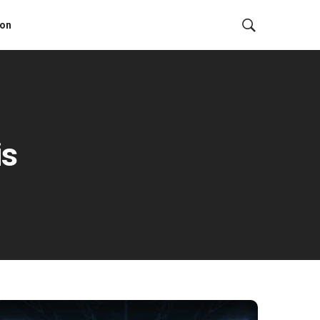
ion
is