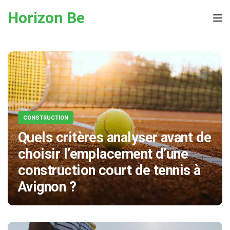
Skip to the content
Horizon Be
Tog
CONSTRUCTION
Quels critères analyser avant de
choisir l’emplacement d’une
construction court de tennis à
Avignon ?