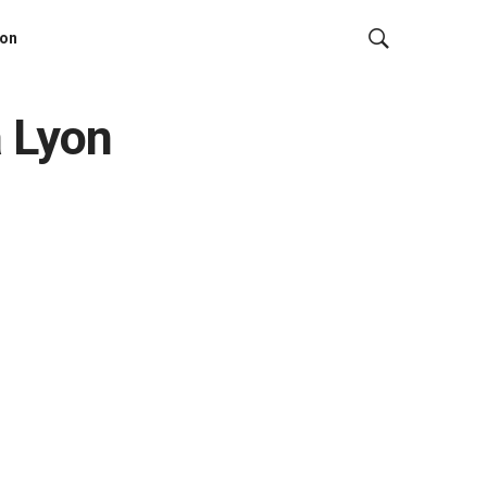
ion
à Lyon