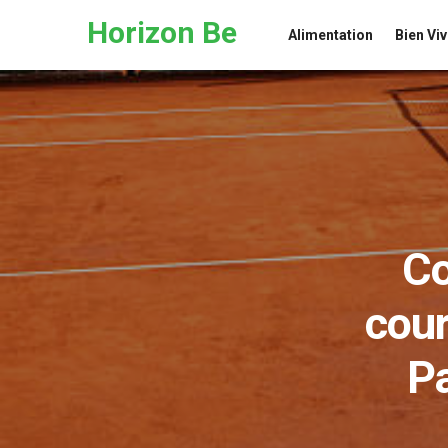
Skip to the content
Horizon Be
Alimentation
Bien Viv
Co
cour
Pa