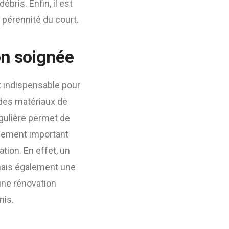
bris. Enfin, il est
 pérennité du court.
on soignée
 indispensable pour
 des matériaux de
égulière permet de
alement important
tion. En effet, un
mais également une
une rénovation
nis.