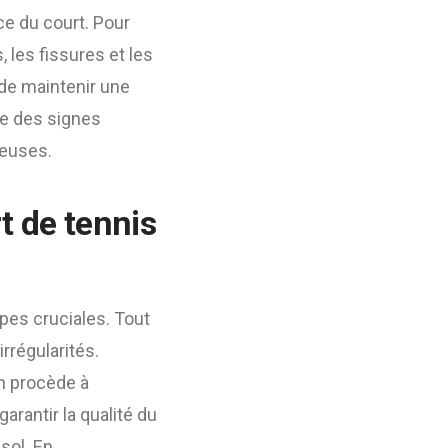
ace du court. Pour
, les fissures et les
 de maintenir une
que des signes
teuses.
t de tennis
apes cruciales. Tout
irrégularités.
on procède à
garantir la qualité du
sol. En