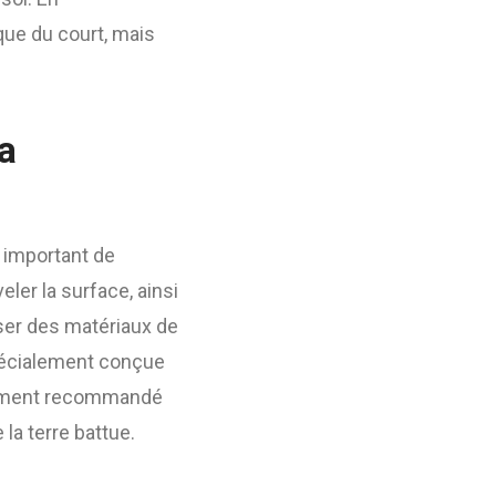
que du court, mais
la
st important de
ler la surface, ainsi
liser des matériaux de
 spécialement conçue
galement recommandé
la terre battue.