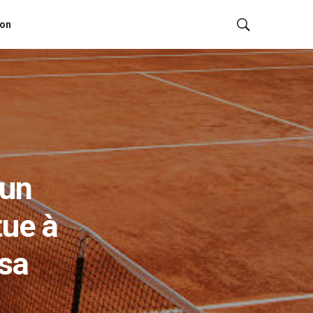
ion
’un
tue à
 sa