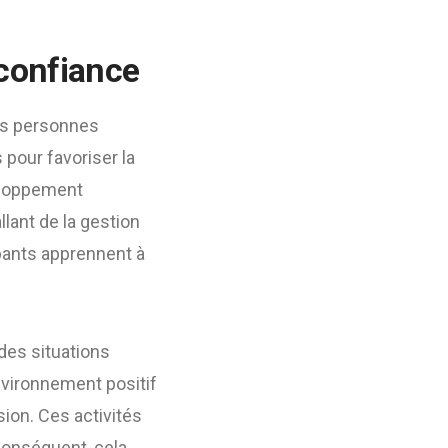
 confiance
es personnes
 pour favoriser la
veloppement
lant de la gestion
pants apprennent à
des situations
nvironnement positif
ion. Ces activités
conséquent, cela