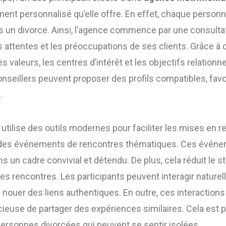
nt personnalisé qu’elle offre. En effet, chaque personne
ès un divorce. Ainsi, l’agence commence par une consulta
attentes et les préoccupations de ses clients. Grâce à c
s valeurs, les centres d’intérêt et les objectifs relation
seillers peuvent proposer des profils compatibles, favo
.
e utilise des outils modernes pour faciliter les mises en rel
 des événements de rencontres thématiques. Ces évén
ns un cadre convivial et détendu. De plus, cela réduit le 
s rencontres. Les participants peuvent interagir naturel
 nouer des liens authentiques. En outre, ces interactions
ieuse de partager des expériences similaires. Cela est 
personnes divorcées qui peuvent se sentir isolées.