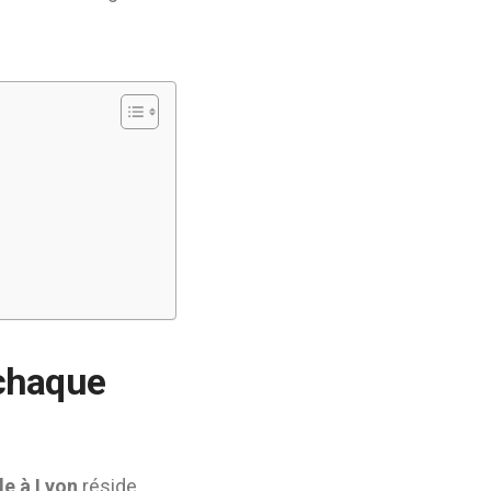
chaque
e à Lyon
réside