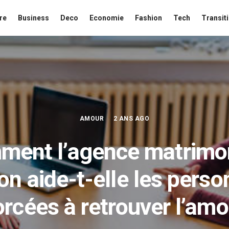
re
Business
Deco
Economie
Fashion
Tech
Transit
AMOUR
2 ANS AGO
ent l’agence matrimo
on aide-t-elle les pers
orcées à retrouver l’amo