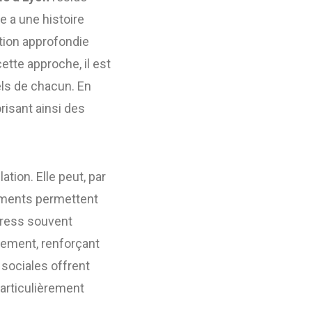
 a une histoire
tion approfondie
ette approche, il est
nels de chacun. En
risant ainsi des
ation. Elle peut, par
ements permettent
stress souvent
lement, renforçant
 sociales offrent
particulièrement