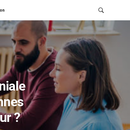
ion
niale
onnes
ur ?