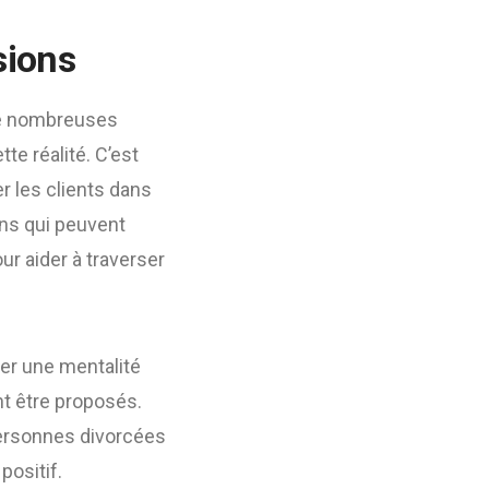
sions
 de nombreuses
e réalité. C’est
 les clients dans
ons qui peuvent
our aider à traverser
per une mentalité
nt être proposés.
personnes divorcées
positif.