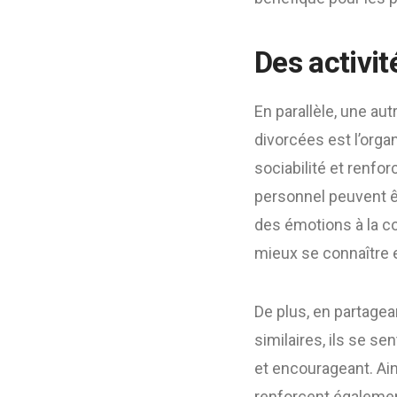
Des activi
En parallèle, une au
divorcées est l’orga
sociabilité et renfo
personnel peuvent êt
des émotions à la c
mieux se connaître e
De plus, en partagea
similaires, ils se 
et encourageant. Ain
renforcent égalemen