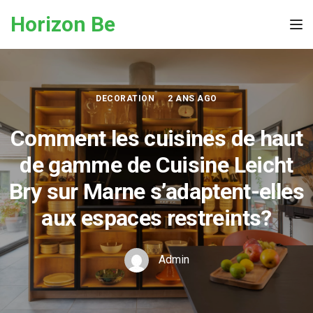
Skip to the content
Horizon Be
Tog
DECORATION
2 ANS AGO
Comment les cuisines de haut
de gamme de Cuisine Leicht
Bry sur Marne s’adaptent-elles
aux espaces restreints?
Admin