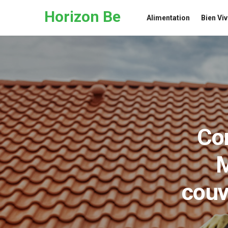
Skip to the content
Horizon Be
Alimentation
Bien Viv
Co
M
couv