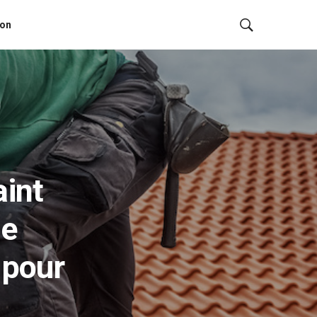
ion
int
ne
 pour