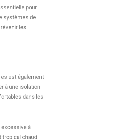
essentielle pour
n de systèmes de
révenir les
aires est également
er à une isolation
fortables dans les
ur excessive à
t tropical chaud