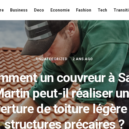
re
Business
Deco
Economie
Fashion
Tech
Transit
UNCATEGORIZED
2 ANS AGO
mment un couvreur à Sa
artin peut-il réaliser u
erture de toiture légère
structures précaires ?