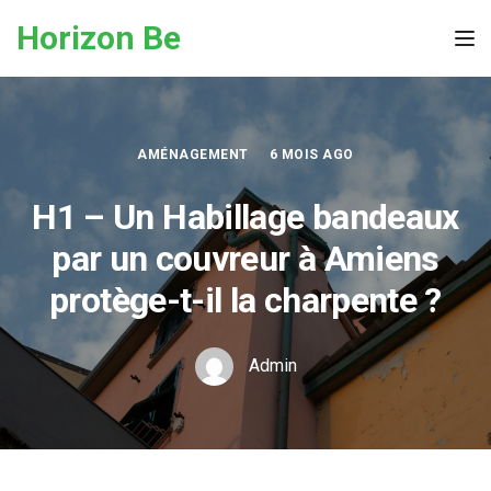
Skip to the content
Horizon Be
Tog
AMÉNAGEMENT
6 MOIS AGO
H1 – Un Habillage bandeaux
par un couvreur à Amiens
protège-t-il la charpente ?
Admin