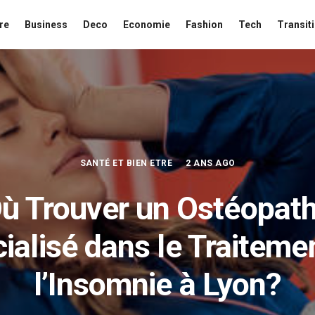
re
Business
Deco
Economie
Fashion
Tech
Transit
SANTÉ ET BIEN ETRE
2 ANS AGO
ù Trouver un Ostéopat
ialisé dans le Traiteme
l’Insomnie à Lyon?