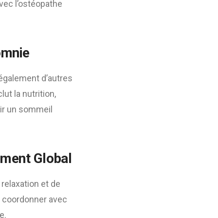
avec l’ostéopathe
omnie
r également d’autres
ut la nutrition,
nir un sommeil
tement Global
relaxation et de
de coordonner avec
e.