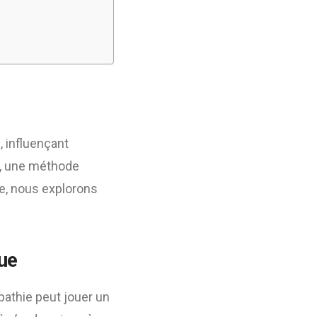
, influençant
ie, une méthode
cle, nous explorons
ue
pathie peut jouer un