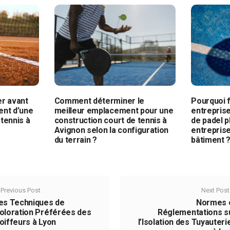
er avant
Comment déterminer le
Pourquoi f
ent d’une
meilleur emplacement pour une
entreprise
tennis à
construction court de tennis à
de padel p
Avignon selon la configuration
entrepris
du terrain ?
bâtiment 
Previous Post
Next Post
es Techniques de
Normes 
oloration Préférées des
Réglementations s
oiffeurs à Lyon
l’Isolation des Tuyauteri