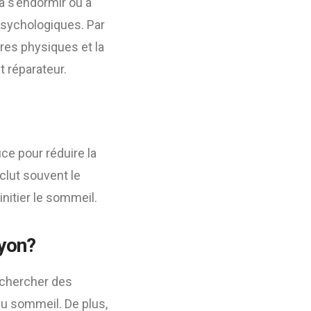
 à s’endormir ou à
psychologiques. Par
res physiques et la
t réparateur.
ce pour réduire la
clut souvent le
nitier le sommeil.
Lyon?
e chercher des
du sommeil. De plus,