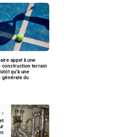
aire appel à une
 construction terrain
lutôt qu’à une
e générale du
?
et
ur
es