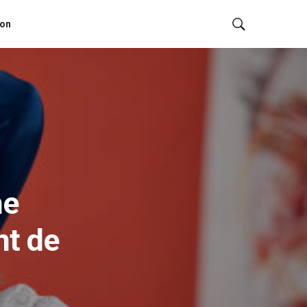
ion
he
nt de