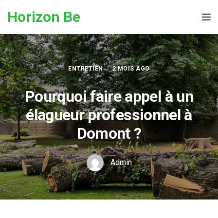
Skip to the content
Horizon Be
Tog
ENTRETIEN
2 MOIS AGO
Pourquoi faire appel à un
élagueur professionnel à
Domont ?
Admin