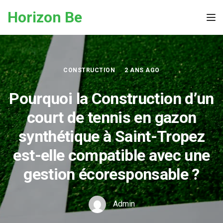
Skip to the content
Horizon Be
Tog
CONSTRUCTION
2 ANS AGO
Pourquoi la Construction d’un
court de tennis en gazon
synthétique à Saint-Tropez
est-elle compatible avec une
gestion écoresponsable ?
Admin