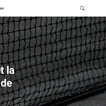
ion
t la
 de