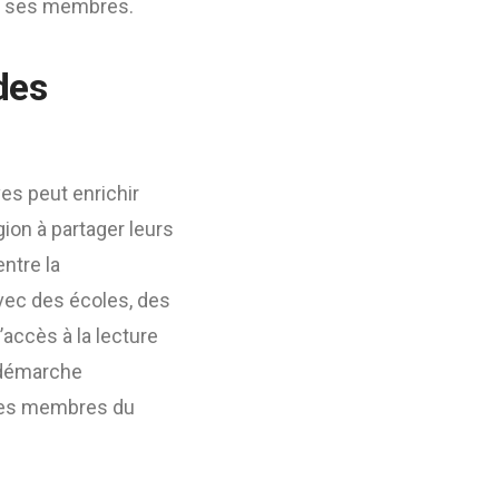
de ses membres.
des
ves peut enrichir
égion à partager leurs
ntre la
avec des écoles, des
’accès à la lecture
e démarche
e des membres du