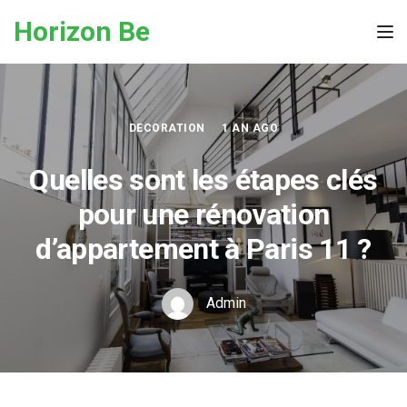
Skip to the content
Horizon Be
Tog
DECORATION
1 AN AGO
Quelles sont les étapes clés
pour une rénovation
d’appartement à Paris 11 ?
Admin