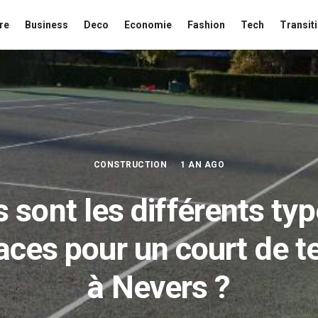
re
Business
Deco
Economie
Fashion
Tech
Transit
CONSTRUCTION
1 AN AGO
 sont les différents ty
aces pour un court de t
à Nevers ?