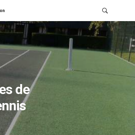
ion
pes de
ennis