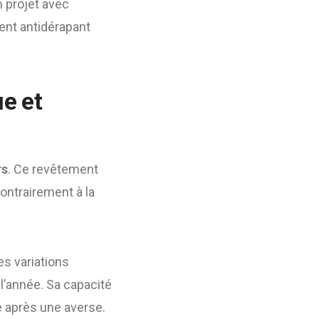
n projet avec
ent antidérapant
e et
rs
. Ce revêtement
Contrairement à la
es variations
l’année. Sa capacité
e après une averse.