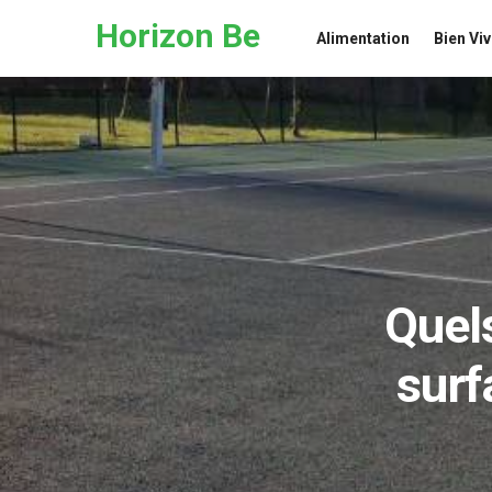
Skip to the content
Horizon Be
Alimentation
Bien Viv
Quels
surf