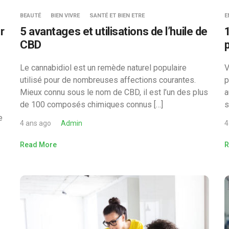
BEAUTÉ
BIEN VIVRE
SANTÉ ET BIEN ETRE
E
r
5 avantages et utilisations de l’huile de
1
CBD
Le cannabidiol est un remède naturel populaire
V
utilisé pour de nombreuses affections courantes.
p
Mieux connu sous le nom de CBD, il est l’un des plus
a
de 100 composés chimiques connus […]
s
e
4 ans ago
Admin
4
Read More
R