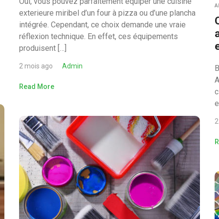
Oui, vous pouvez parfaitement équiper une cuisine
A
exterieure miribel d’un four à pizza ou d’une plancha
intégrée. Cependant, ce choix demande une vraie
réflexion technique. En effet, ces équipements
produisent […]
2 mois ago
Admin
B
A
Read More
c
e
2
R