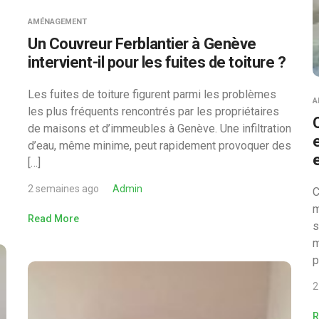
AMÉNAGEMENT
Un Couvreur Ferblantier à Genève
intervient-il pour les fuites de toiture ?
Les fuites de toiture figurent parmi les problèmes
A
les plus fréquents rencontrés par les propriétaires
de maisons et d’immeubles à Genève. Une infiltration
d’eau, même minime, peut rapidement provoquer des
[…]
2 semaines ago
Admin
C
m
Read More
s
m
p
2
R