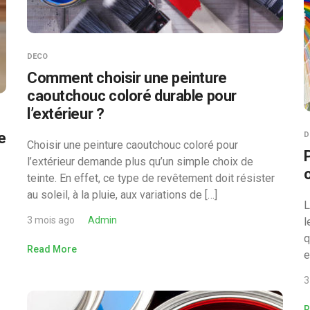
DECO
Comment choisir une peinture
caoutchouc coloré durable pour
l’extérieur ?
e
D
Choisir une peinture caoutchouc coloré pour
l’extérieur demande plus qu’un simple choix de
teinte. En effet, ce type de revêtement doit résister
au soleil, à la pluie, aux variations de […]
L
3 mois ago
Admin
l
q
Read More
e
3
R