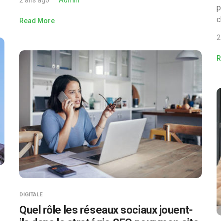
2 ans ago
Admin
p
c
Read More
2
R
DIGITALE
Quel rôle les réseaux sociaux jouent-