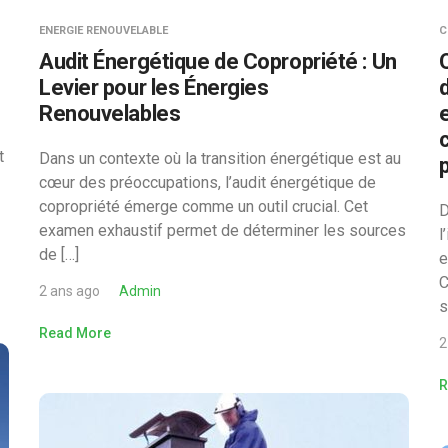
ENERGIE RENOUVELABLE
C
Audit Énergétique de Copropriété : Un
Levier pour les Énergies
Renouvelables
t
Dans un contexte où la transition énergétique est au
cœur des préoccupations, l’audit énergétique de
copropriété émerge comme un outil crucial. Cet
D
examen exhaustif permet de déterminer les sources
l
de […]
e
C
2 ans ago
Admin
s
Read More
2
R