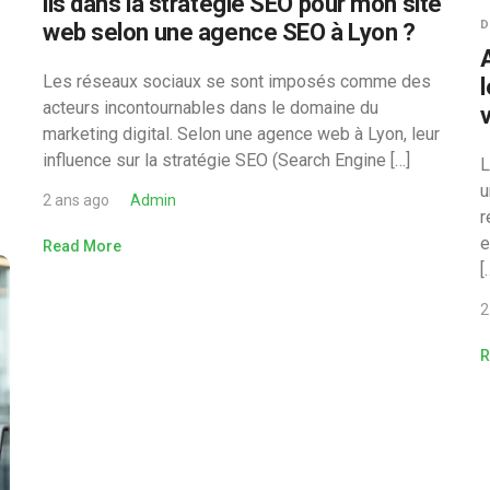
ils dans la stratégie SEO pour mon site
D
web selon une agence SEO à Lyon ?
Les réseaux sociaux se sont imposés comme des
acteurs incontournables dans le domaine du
v
marketing digital. Selon une agence web à Lyon, leur
influence sur la stratégie SEO (Search Engine […]
L
u
2 ans ago
Admin
r
e
Read More
[
2
R