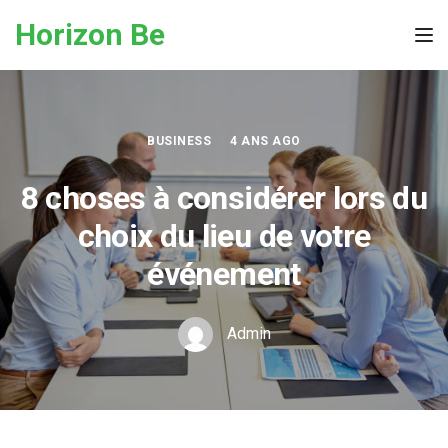
Skip to the content
Horizon Be
Tog
BUSINESS
4 ANS AGO
8 choses à considérer lors du
choix du lieu de votre
événement
Admin