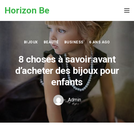
Skip to the content
Horizon Be
Tog
BIJOUX
BEAUTÉ
BUSINESS
6 ANS AGO
8 choses à savoir avant
d’acheter des bijoux pour
enfants
Admin