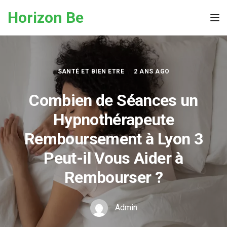
Skip to the content
Horizon Be
Tog
SANTÉ ET BIEN ETRE
2 ANS AGO
Combien de Séances un
Hypnothérapeute
Remboursement à Lyon 3
Peut-il Vous Aider à
Rembourser ?
Admin