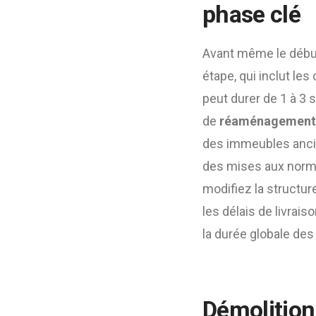
phase clé
Avant même le début 
étape, qui inclut les
peut durer de 1 à 3 
de
réaménagement d
des immeubles ancie
des mises aux normes
modifiez la structu
les délais de livrais
la durée globale des
Démolition 