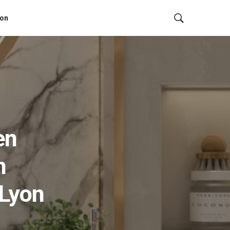
ion
en
n
 Lyon