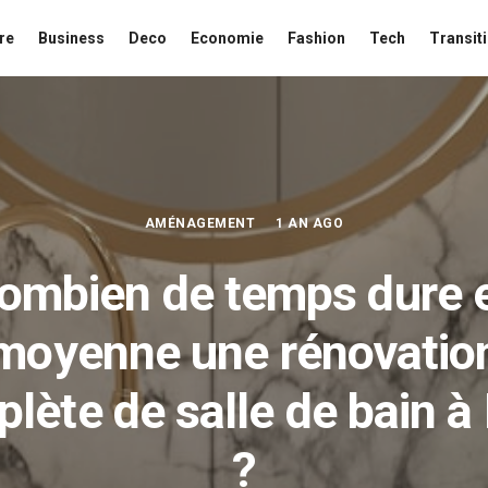
re
Business
Deco
Economie
Fashion
Tech
Transit
AMÉNAGEMENT
1 AN AGO
ombien de temps dure 
moyenne une rénovatio
lète de salle de bain à
?