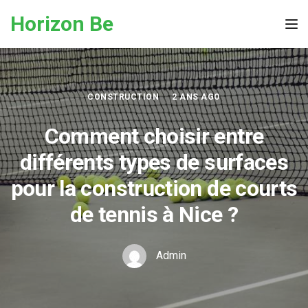
Skip to the content
Horizon Be
Tog
CONSTRUCTION
2 ANS AGO
Comment choisir entre
différents types de surfaces
pour la construction de courts
de tennis à Nice ?
Admin