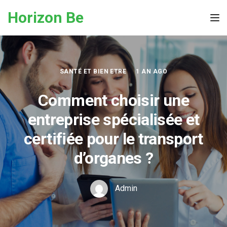
Skip to the content
Horizon Be
Tog
SANTÉ ET BIEN ETRE
1 AN AGO
Comment choisir une
entreprise spécialisée et
certifiée pour le transport
d’organes ?
Admin