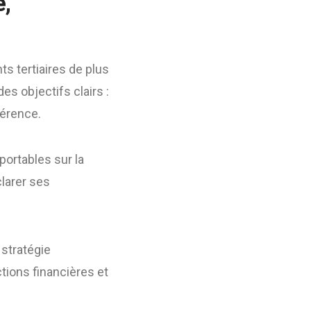
e,
s tertiaires de plus
s objectifs clairs :
férence.
portables sur la
clarer ses
 stratégie
tions financières et