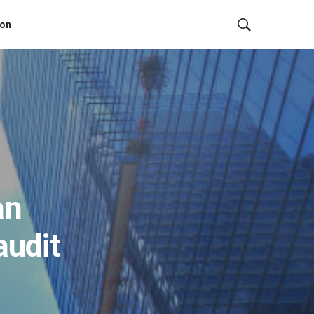
ion
an
audit