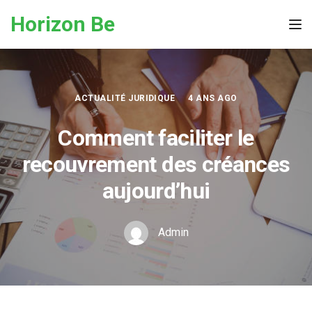
Skip to the content
Horizon Be
Tog
ACTUALITÉ JURIDIQUE
4 ANS AGO
Comment faciliter le
recouvrement des créances
aujourd’hui
Admin