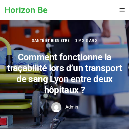
Skip to the content
Horizon Be
Tog
SANTÉ ET BIEN ETRE
3 MOIS AGO
Comment fonctionne la
traçabilité lors d’un transport
de sang Lyon entre deux
hôpitaux ?
Admin