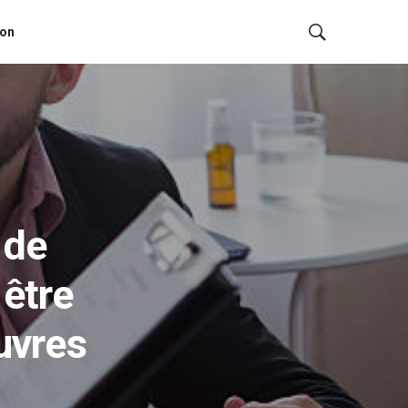
ion
 de
 être
uvres