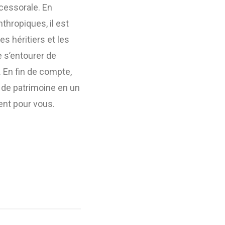
cessorale. En
thropiques, il est
es héritiers et les
e s’entourer de
 En fin de compte,
n de patrimoine en un
ent pour vous.