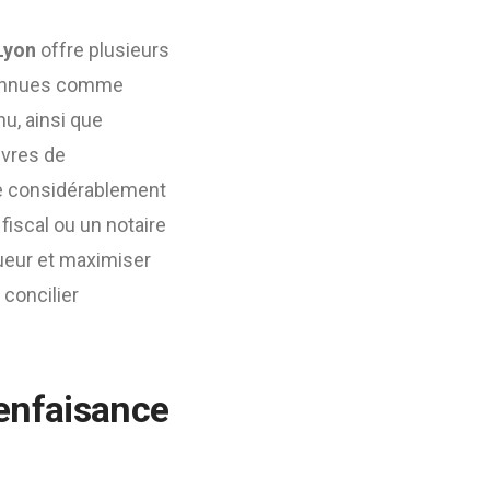
Lyon
offre plusieurs
econnues comme
nu, ainsi que
uvres de
re considérablement
 fiscal ou un notaire
gueur et maximiser
 concilier
ienfaisance