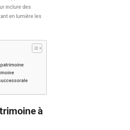
ur inclure des
tant en lumière les
 patrimoine
rimoine
 successorale
trimoine à