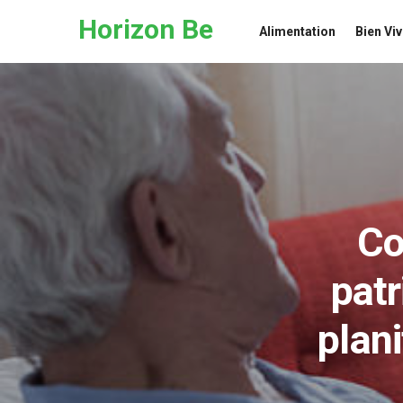
Skip to the content
Horizon Be
Alimentation
Bien Viv
Co
patr
plan