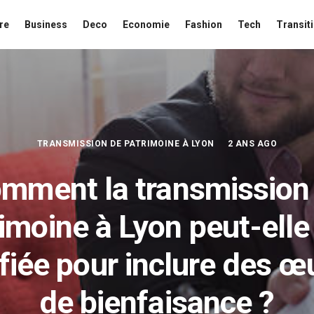
re
Business
Deco
Economie
Fashion
Tech
Transit
TRANSMISSION DE PATRIMOINE À LYON
2 ANS AGO
mment la transmission
imoine à Lyon peut-elle
ifiée pour inclure des œ
de bienfaisance ?