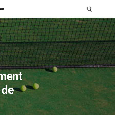
ion
ement
 de