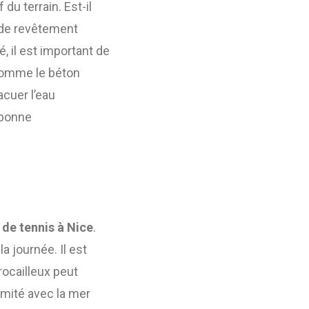
du terrain. Est-il
e de revêtement
, il est important de
 comme le béton
cuer l’eau
 bonne
 de tennis à Nice
.
a journée. Il est
rocailleux peut
imité avec la mer