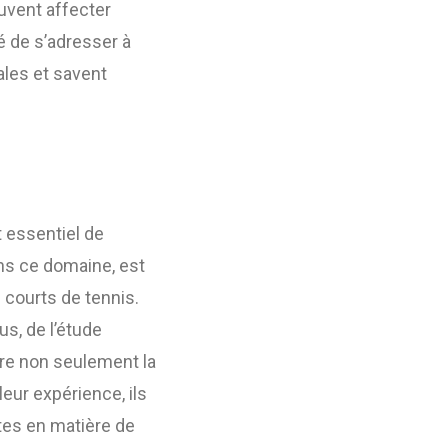
euvent affecter
é de s’adresser à
cales et savent
st essentiel de
ans ce domaine, est
 courts de tennis.
, de l’étude
ure non seulement la
leur expérience, ils
ntes en matière de