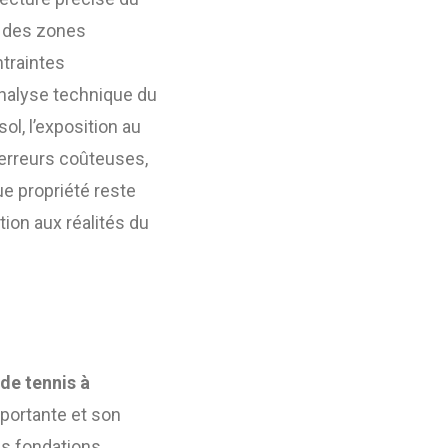
e des zones
ntraintes
analyse technique du
 sol, l’exposition au
s erreurs coûteuses,
e propriété reste
tion aux réalités du
de tennis à
é portante et son
es fondations,