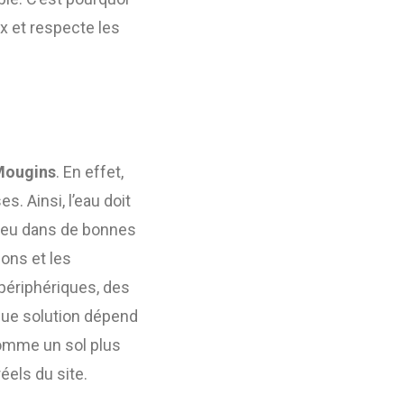
x et respecte les
 Mougins
. En effet,
. Ainsi, l’eau doit
 jeu dans de bonnes
ions et les
périphériques, des
que solution dépend
 comme un sol plus
éels du site.