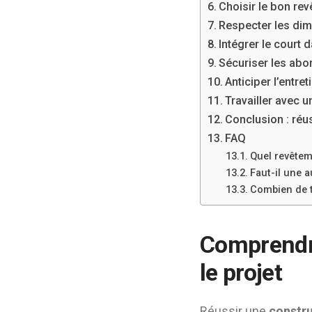
Choisir le bon re
Respecter les dim
Intégrer le court
Sécuriser les abo
Anticiper l’entre
Travailler avec u
Conclusion : réu
FAQ
Quel revêtem
Faut-il une 
Combien de t
Comprendre
le projet
Réussir une
constru