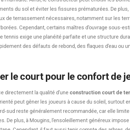
ents du sol et éviter les fissures prématurées. De plus, 
aux de terrassement nécessaires, notamment sur les terr
borées. Cependant, certains maîtres d’ouvrage sous-est
de tennis exige une planéité parfaite et une structure dur
pidement des défauts de rebond, des flaques d’eau ou un
er le court pour le confort de j
nce directement la qualité d’une
construction court de te
rienté peut gêner les joueurs à cause du soleil, surtout e
 nord-sud reste généralement recommandée, car elle limit
s. De plus, à Mougins, l’ensoleillement généreux impose
 étape. Cependant, il faut aussi tenir compte des arbres, 