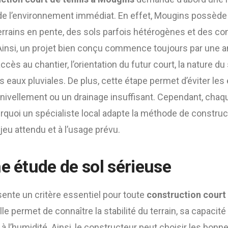
et de l’environnement immédiat. En effet, Mougins possèd
terrains en pente, des sols parfois hétérogènes et des co
Ainsi, un projet bien conçu commence toujours par une 
 l’accès au chantier, l’orientation du futur court, la nature du
es eaux pluviales. De plus, cette étape permet d’éviter le
vellement ou un drainage insuffisant. Cependant, chaqu
urquoi un spécialiste local adapte la méthode de construc
 jeu attendu et à l’usage prévu.
e étude de sol sérieuse
sente un critère essentiel pour toute
construction court 
elle permet de connaître la stabilité du terrain, sa capacit
l’humidité. Ainsi, le constructeur peut choisir les bonn