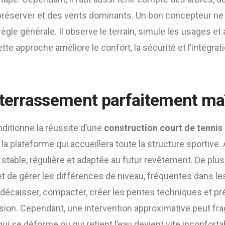
 préserver et des vents dominants. Un bon concepteur n
ègle générale. Il observe le terrain, simule les usages et 
ette approche améliore le confort, la sécurité et l’intégra
 terrassement parfaitement maî
ditionne la réussite d’une
construction court de tennis
a plateforme qui accueillera toute la structure sportive. Ai
 stable, régulière et adaptée au futur revêtement. De plus
 de gérer les différences de niveau, fréquentes dans le
 décaisser, compacter, créer les pentes techniques et p
ion. Cependant, une intervention approximative peut fragi
qui se déforme ou qui retient l’eau devient vite inconforta