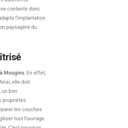
e se contente donc
adapte l’implantation
tion paysagère du
trisé
 à Mougins
. En effet,
nsi, elle doit
, un bon
s propriétés
réparer les couches
liser tout l’ouvrage.
ble. C’est pourquoi