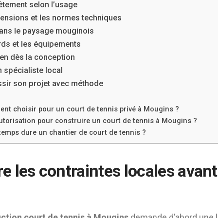
vêtement selon l’usage
ensions et les normes techniques
 dans le paysage mouginois
rds et les équipements
tien dès la conception
n spécialiste local
ssir son projet avec méthode
ent choisir pour un court de tennis privé à Mougins ?
autorisation pour construire un court de tennis à Mougins ?
emps dure un chantier de court de tennis ?
 les contraintes locales avant
ction court de tennis à Mougins
demande d’abord une l