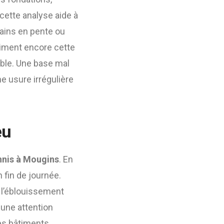
cette analyse aide à
ains en pente ou
iment encore cette
able. Une base mal
e usure irrégulière
eu
nnis à Mougins
. En
n fin de journée.
e l’éblouissement
 une attention
des bâtiments