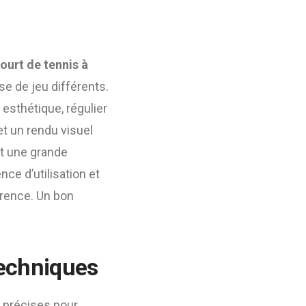
ourt de tennis à
se de jeu différents.
 esthétique, régulier
et un rendu visuel
et une grande
ce d’utilisation et
arence. Un bon
techniques
 précises pour