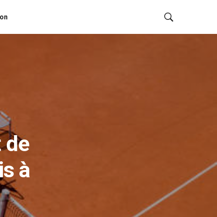
ion
 de
is à