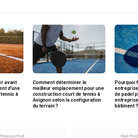
er avant
Comment déterminer le
Pourquoi f
ent d’une
meilleur emplacement pour une
entreprise
tennis à
construction court de tennis à
de padel p
Avignon selon la configuration
entrepris
du terrain ?
bâtiment 
Previous Post
Next Post