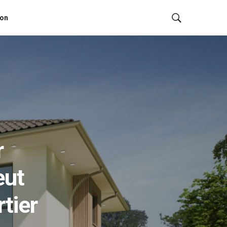
ion
r
eut
rtier