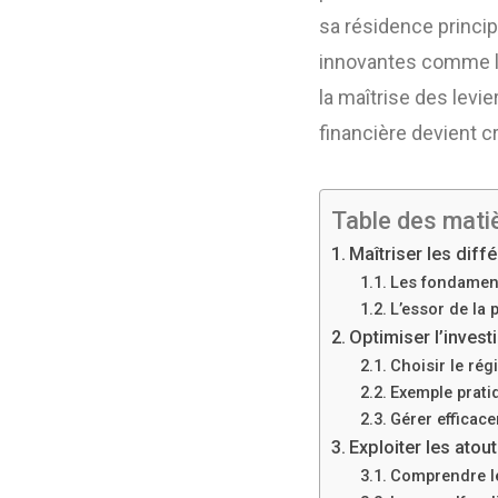
sa résidence principa
innovantes comme la 
la maîtrise des levie
financière devient c
Table des mati
Maîtriser les dif
Les fondament
L’essor de la 
Optimiser l’invest
Choisir le rég
Exemple pratiq
Gérer efficace
Exploiter les atou
Comprendre le