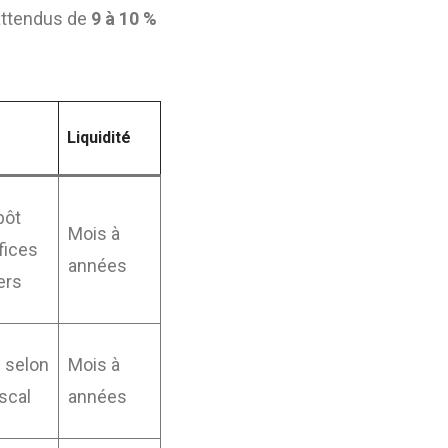
attendus de
9 à 10 %
Liquidité
pôt
Mois à
fices
années
ers
s selon
Mois à
scal
années