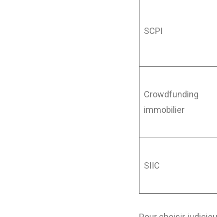
SCPI
Crowdfunding
immobilier
SIIC
Pour choisir judicieu