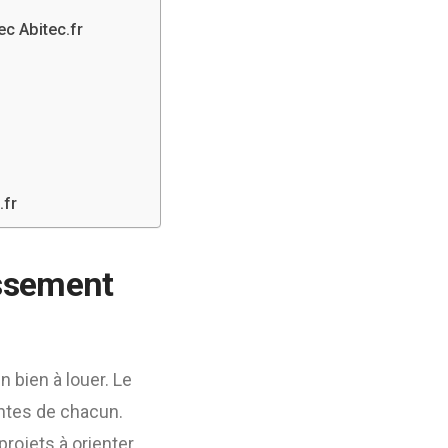
ec Abitec.fr
.fr
issement
n bien à louer. Le
intes de chacun.
projets à orienter