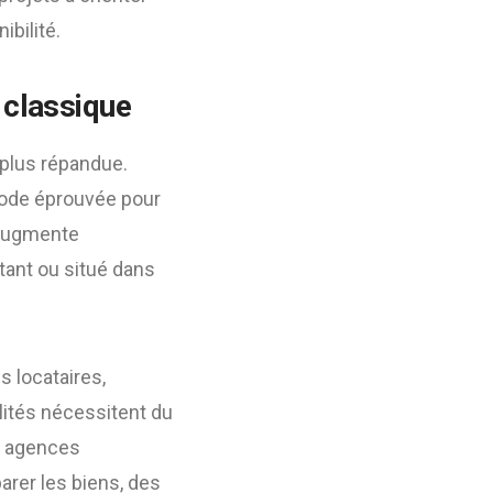
ibilité.
 classique
a plus répandue.
thode éprouvée pour
t augmente
rtant ou situé dans
s locataires,
lités nécessitent du
es agences
parer les biens, des