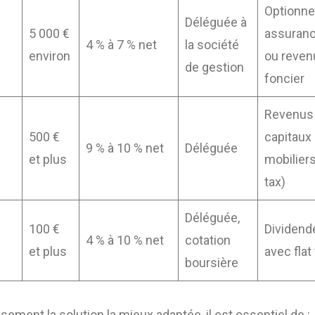
Optionnel
Déléguée à
5 000 €
assuranc
4 % à 7 % net
la société
environ
ou reven
de gestion
foncier
Revenus
500 €
capitaux
9 % à 10 % net
Déléguée
et plus
mobiliers
tax)
Déléguée,
100 €
Dividend
4 % à 10 % net
cotation
et plus
avec flat
boursière
sement la solution la mieux adaptée, il est essentiel de :