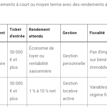
acements à court ou moyen terme avec des rendements 
Ticket
Rendement
ent
Gestion
Fiscalité
d’entrée
attendu
Économie de
50 000
Pas d’im
loyer ou
Gestion
€ et
sur béné
ire
rentabilité
personnelle
plus
immobili
saisonnière
50 000
Gestion
Variable
€ et
1 % à 10 % net
locative
régime fi
plus
active