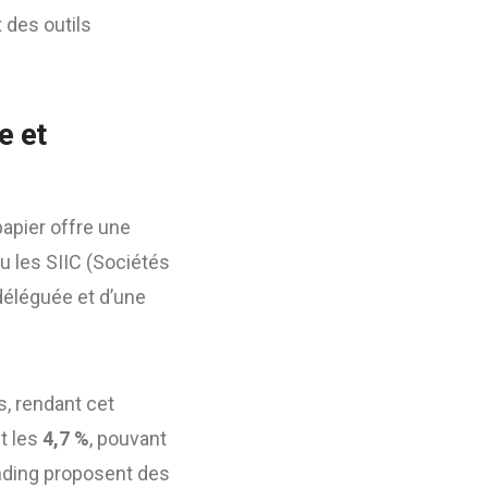
 des outils
e et
papier offre une
u les SIIC (Sociétés
déléguée et d’une
, rendant cet
t les
4,7 %
, pouvant
nding proposent des