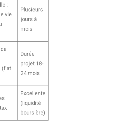
le :
Plusieurs
e vie
jours à
u
mois
 de
Durée
projet 18-
 (flat
24 mois
Excellente
es
(liquidité
 tax
boursière)