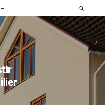
ion
tir
lier