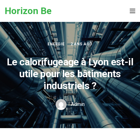
Skip to the content
Horizon Be
Tog
ENERGIE
2 ANS AGO
Le calorifugeage à Lyon est-il
utile pour les bâtiments
industriels ?
Admin