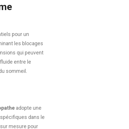
ème
tiels pour un
minant les blocages
tensions qui peuvent
luide entre le
é du sommeil.
opathe
adopte une
 spécifiques dans le
t sur mesure pour