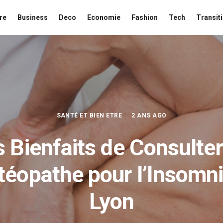
re
Business
Deco
Economie
Fashion
Tech
Transit
SANTÉ ET BIEN ETRE
2 ANS AGO
s Bienfaits de Consulter
téopathe pour l’Insomni
Lyon