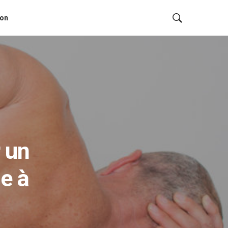
ion
 un
e à