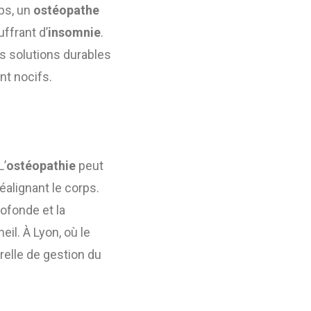
rps, un
ostéopathe
ffrant d’
insomnie
.
s solutions durables
nt nocifs.
L’
ostéopathie
peut
alignant le corps.
rofonde et la
eil. À Lyon, où le
relle de gestion du