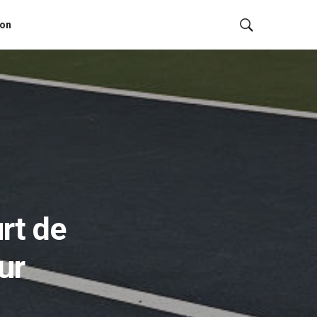
ion
rt de
ur