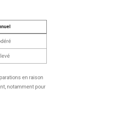
nnuel
odéré
levé
éparations en raison
ant, notamment pour