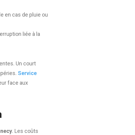
le en cas de pluie ou
rruption liée à la
uentes. Un court
mpéries.
Service
eur face aux
n
nnecy
. Les coûts