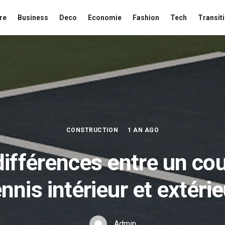
re
Business
Deco
Economie
Fashion
Tech
Transit
CONSTRUCTION
1 AN AGO
différences entre un cou
ennis intérieur et extérie
Admin