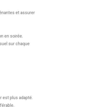
ênantes et assurer
on en soirée.
isuel sur chaque
r est plus adapté.
férable.