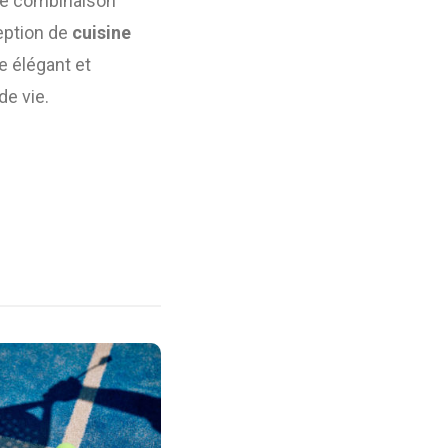
une combinaison
ception de
cuisine
e élégant et
de vie.