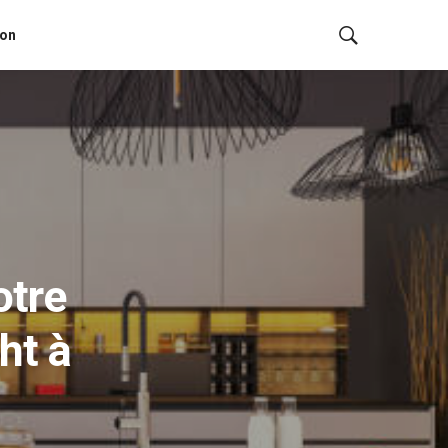
ion
otre
ht à