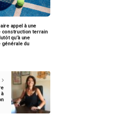
aire appel à une
 construction terrain
lutôt qu’à une
e générale du
?
re
 à
on