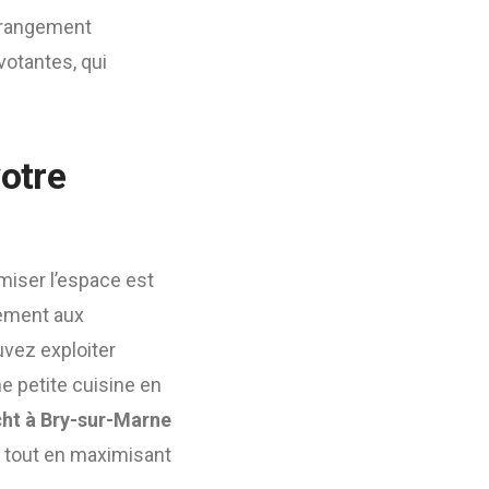
 rangement
votantes, qui
otre
imiser l’espace est
tement aux
uvez exploiter
e petite cuisine en
cht à Bry-sur-Marne
s tout en maximisant