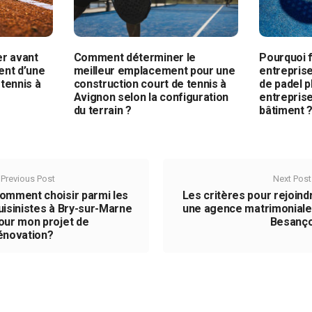
er avant
Comment déterminer le
Pourquoi f
ent d’une
meilleur emplacement pour une
entreprise
tennis à
construction court de tennis à
de padel p
Avignon selon la configuration
entrepris
du terrain ?
bâtiment 
Previous Post
Next Post
omment choisir parmi les
Les critères pour rejoind
uisinistes à Bry-sur-Marne
une agence matrimoniale
our mon projet de
Besanç
énovation?