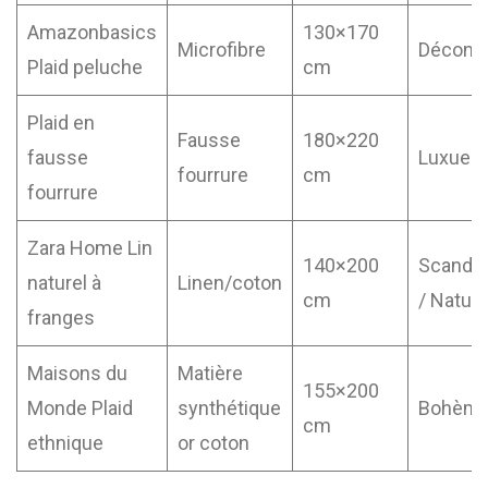
Amazonbasics
130×170
Microfibre
Décontr
Plaid peluche
cm
Plaid en
Fausse
180×220
fausse
Luxueu
fourrure
cm
fourrure
Zara Home Lin
140×200
Scandi
naturel à
Linen/coton
cm
/ Natur
franges
Maisons du
Matière
155×200
Monde Plaid
synthétique
Bohèm
cm
ethnique
or coton