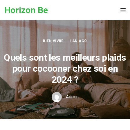
Skip to the content
Horizon Be
Tog
BIEN VIVRE
1 AN AGO
Quels sont les meilleurs plaids
pour cocooner chez soi en
2024 ?
Admin