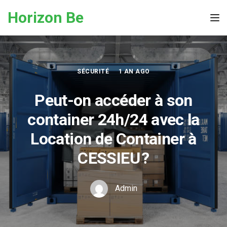
Skip to the content
Horizon Be
Tog
SÉCURITÉ
1 AN AGO
Peut-on accéder à son
container 24h/24 avec la
Location de Container à
CESSIEU ?
Admin