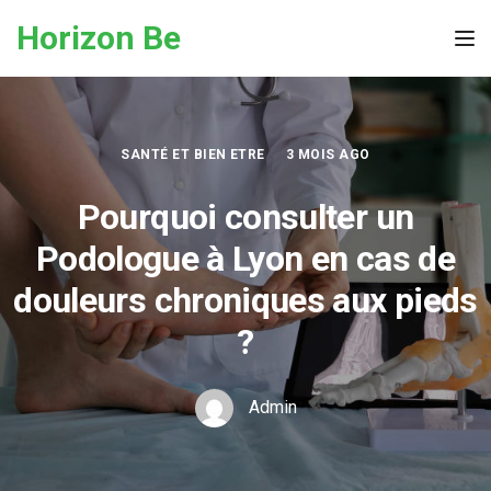
Skip to the content
Horizon Be
Tog
SANTÉ ET BIEN ETRE
3 MOIS AGO
Pourquoi consulter un
Podologue à Lyon en cas de
douleurs chroniques aux pieds
?
Admin