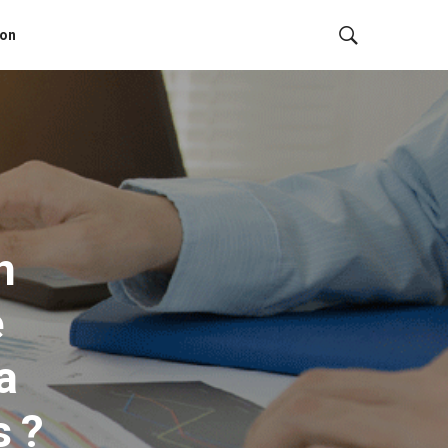
ion
n
e
a
s ?