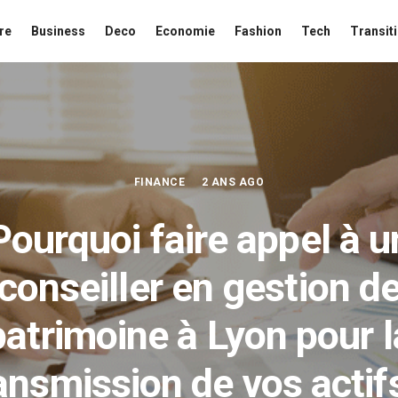
re
Business
Deco
Economie
Fashion
Tech
Transit
FINANCE
2 ANS AGO
Pourquoi faire appel à u
conseiller en gestion d
patrimoine à Lyon pour l
ansmission de vos actif