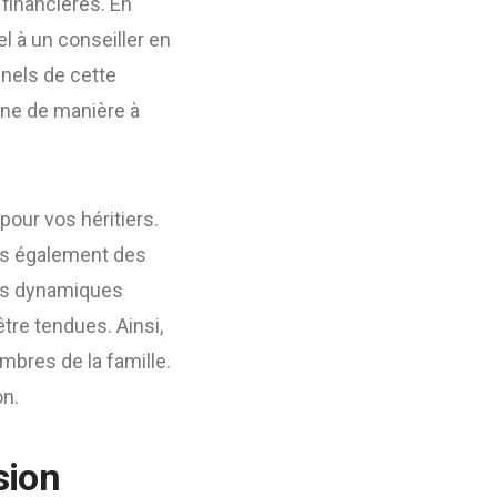
 financières. En
el à un conseiller en
nels de cette
ine de manière à
 pour vos héritiers.
ais également des
es dynamiques
être tendues. Ainsi,
mbres de la famille.
on.
sion