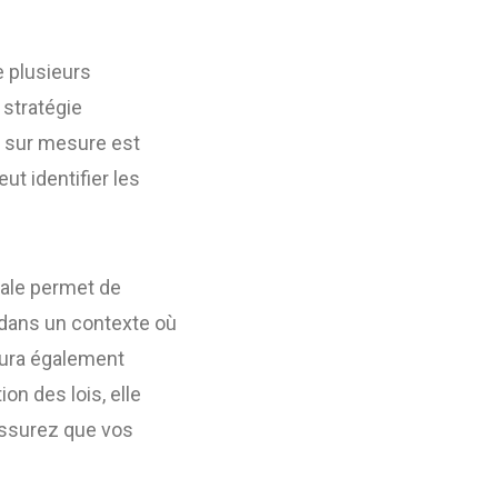
 plusieurs
 stratégie
t sur mesure est
ut identifier les
scale permet de
t dans un contexte où
saura également
on des lois, elle
 assurez que vos