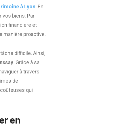
trimoine à Lyon
.
En
r vos biens. Par
ion financière et
e manière proactive.
âche difficile. Ainsi,
nssay
. Grâce à sa
naviguer à travers
égimes de
s coûteuses qui
er en