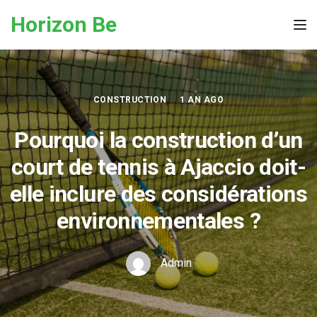
Skip to the content
Horizon Be
Tog
CONSTRUCTION
1 AN AGO
Pourquoi la construction d’un
court de tennis à Ajaccio doit-
elle inclure des considérations
environnementales ?
Admin