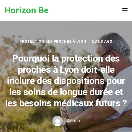
Skip to the content
Horizon Be
Tog
PROTECTION DES PROCHES À LYON
2 ANS AGO
Pourquoi la protection des
proches à Lyon doit-elle
inclure des dispositions pour
les soins de longue durée et
les besoins médicaux futurs ?
Admin