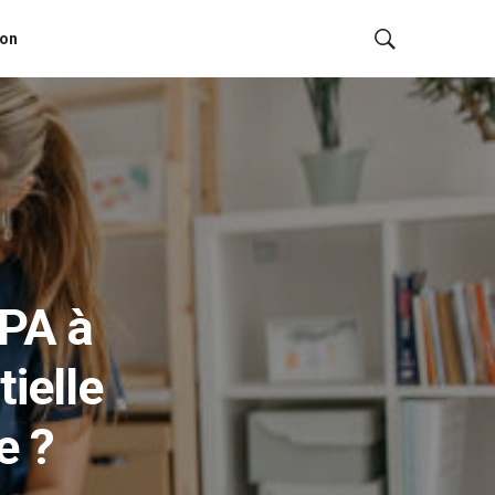
ion
APA à
ielle
e ?