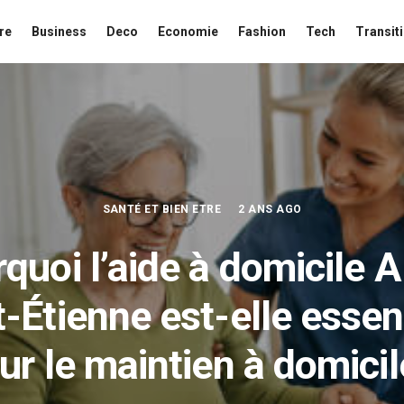
re
Business
Deco
Economie
Fashion
Tech
Transit
SANTÉ ET BIEN ETRE
2 ANS AGO
quoi l’aide à domicile 
t-Étienne est-elle essent
ur le maintien à domicil