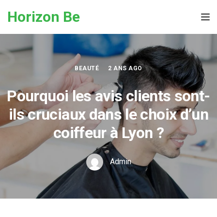
Skip to the content
Horizon Be
Tog
BEAUTÉ
2 ANS AGO
Pourquoi les avis clients sont-
ils cruciaux dans le choix d’un
coiffeur à Lyon ?
Admin