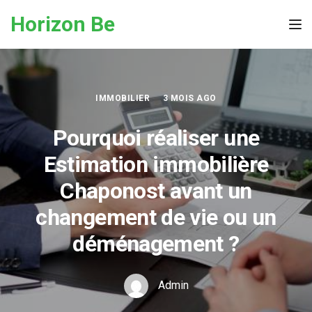
Skip to the content
Horizon Be
Tog
IMMOBILIER
3 MOIS AGO
Pourquoi réaliser une
Estimation immobilière
Chaponost avant un
changement de vie ou un
déménagement ?
Admin