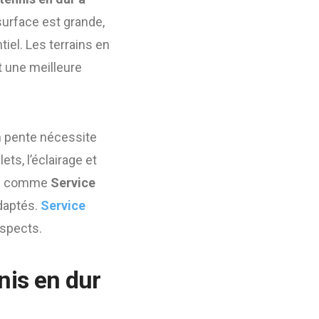
a surface est grande,
iel. Les terrains en
t une meilleure
en pente nécessite
ts, l’éclairage et
nnel comme
Service
adaptés.
Service
spects.
nis en dur