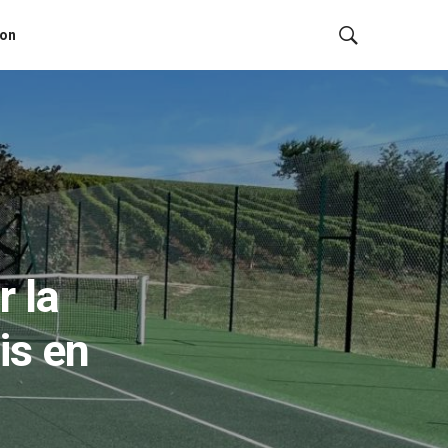
ion
r la
is en