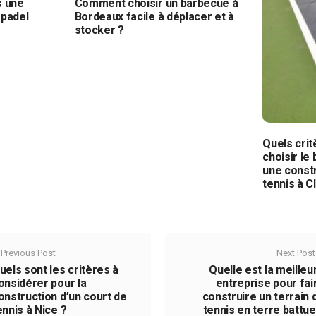
s une
Comment choisir un barbecue à
 padel
Bordeaux facile à déplacer et à
stocker ?
Quels cri
choisir le
une constr
tennis à 
Previous Post
Next Post
uels sont les critères à
Quelle est la meilleu
onsidérer pour la
entreprise pour fai
onstruction d’un court de
construire un terrain 
ennis à Nice ?
tennis en terre battue