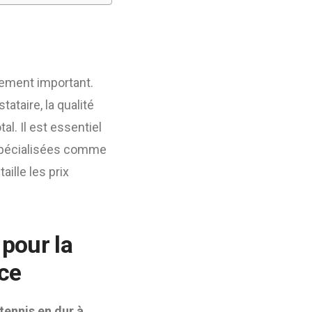
ement important.
ataire, la qualité
al. Il est essentiel
 spécialisées comme
taille les prix
pour la
ice
tennis en dur à