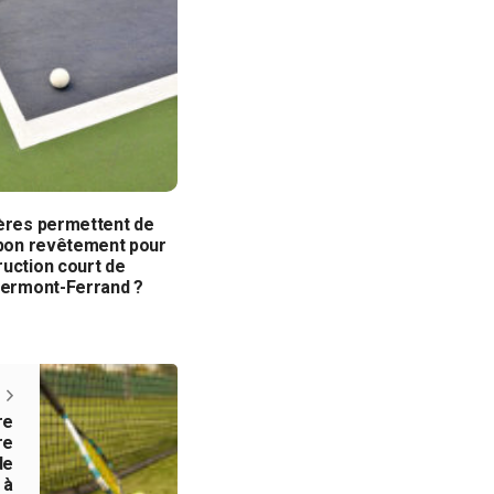
tères permettent de
 bon revêtement pour
uction court de
Clermont-Ferrand ?
re
re
de
 à