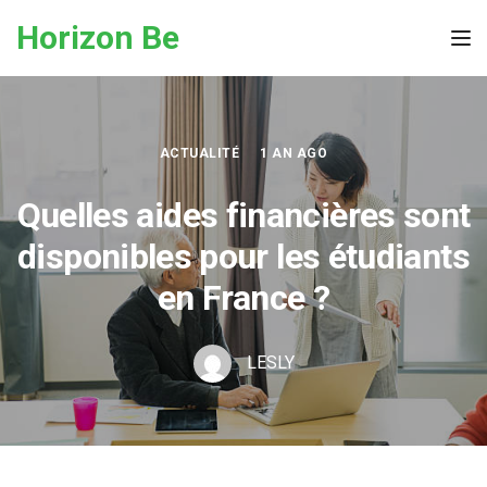
Skip to the content
Horizon Be
Tog
ACTUALITÉ
1 AN AGO
Quelles aides financières sont
disponibles pour les étudiants
en France ?
LESLY