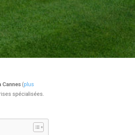
 à Cannes
(
plus
rises spécialisées.