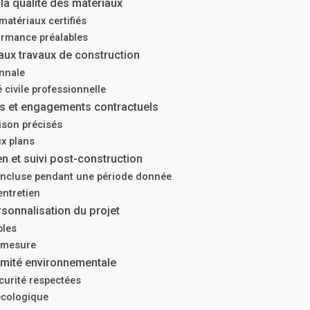
la qualité des matériaux
 matériaux certifiés
ormance préalables
aux travaux de construction
nnale
 civile professionnelle
is et engagements contractuels
aison précisés
x plans
en et suivi post-construction
incluse pendant une période donnée
entretien
rsonnalisation du projet
bles
 mesure
rmité environnementale
urité respectées
cologique