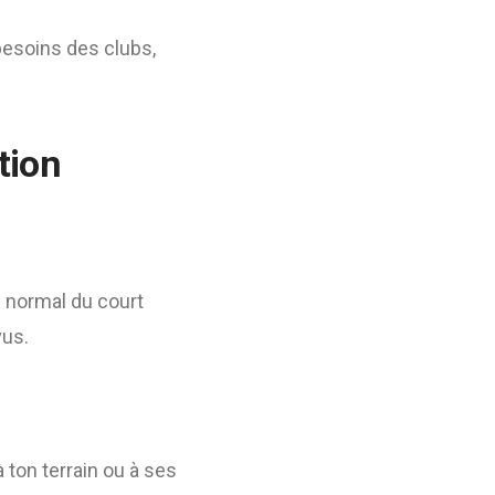
besoins des clubs,
tion
e normal du court
vus.
ton terrain ou à ses