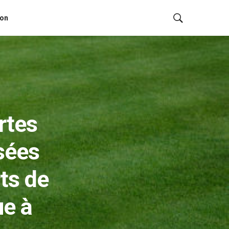
ion
rtes
isées
ts de
ue à