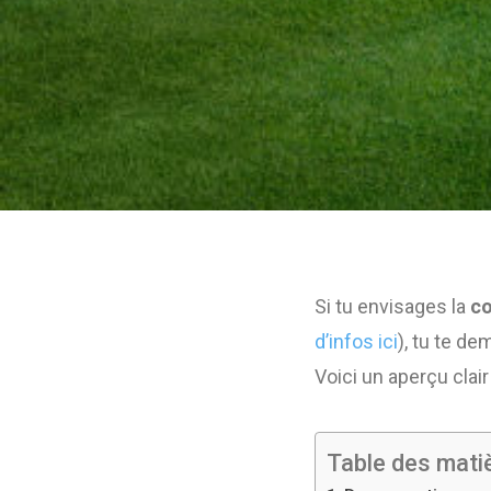
Si tu envisages la
co
d’infos ici
), tu te d
Voici un aperçu clai
Table des mati