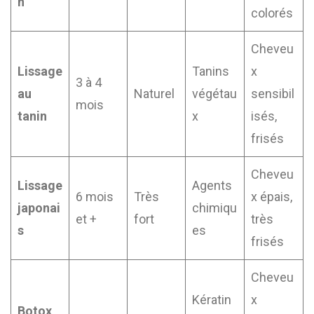
n
colorés
Cheveu
Lissage
Tanins
x
3 à 4
au
Naturel
végétau
sensibil
mois
tanin
x
isés,
frisés
Cheveu
Lissage
Agents
6 mois
Très
x épais,
japonai
chimiqu
et +
fort
très
s
es
frisés
Cheveu
Kératin
x
Botox