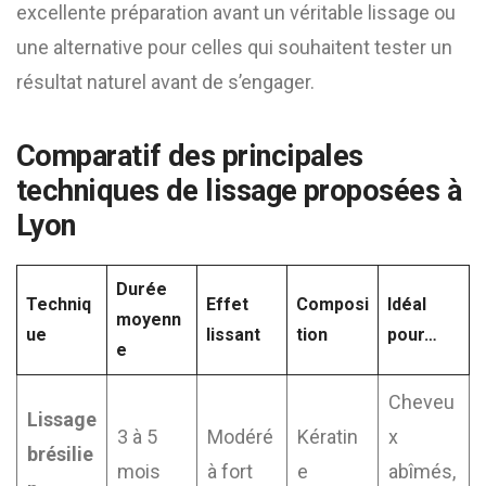
excellente préparation avant un véritable lissage ou
une alternative pour celles qui souhaitent tester un
résultat naturel avant de s’engager.
Comparatif des principales
techniques de lissage proposées à
Lyon
Durée
Techniq
Effet
Composi
Idéal
moyenn
ue
lissant
tion
pour…
e
Cheveu
Lissage
3 à 5
Modéré
Kératin
x
brésilie
mois
à fort
e
abîmés,