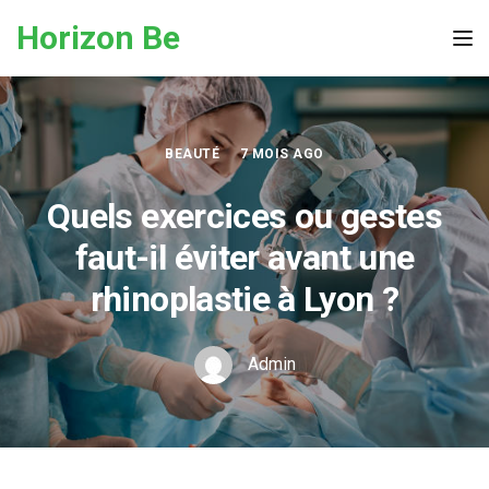
Skip to the content
Horizon Be
Tog
BEAUTÉ
7 MOIS AGO
Quels exercices ou gestes
faut-il éviter avant une
rhinoplastie à Lyon ?
Admin